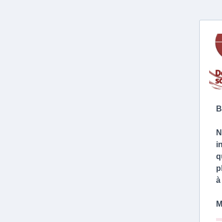
B
N
i
q
p
à
M