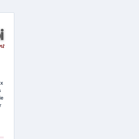
ux
s
ie
r